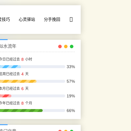
爱技巧
心灵驿站
分手挽回
似水流年
8
今日已经过去
小时
33%
4
这周已经过去
天
57%
6
本月已经过去
天
19%
8
今年已经过去
个月
66%