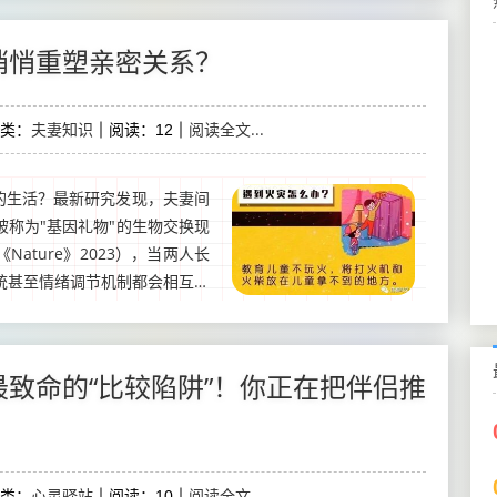
悄悄重塑亲密关系？
夫妻知识
阅读全文...
类：
阅读：12
你的生活？最新研究发现，夫妻间
被称为"基因礼物"的生物交换现
ature》2023），当两人长
统甚至情绪调节机制都会相互影
，是否远比我们想...
致命的“比较陷阱”！你正在把伴侣推
心灵驿站
阅读全文...
类：
阅读：10