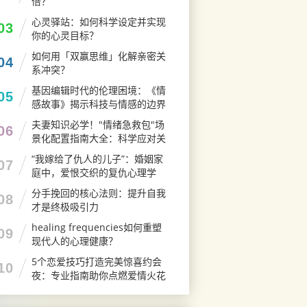
倍？
心灵驿站：如何科学设定并实现
03
你的心灵目标？
如何用「双赢思维」化解亲密关
04
系冲突？
基因编辑时代的伦理困境：《情
05
感故事》揭示科技与情感的边界
碰撞
夫妻知识必学！"情绪急救包"场
06
景化配置指南大全：科学应对关
系危机的工具组合
“我嫁给了仇人的儿子”：婚姻家
07
庭中，爱恨交织的复仇心理学
分手挽回的核心法则：提升自我
08
才是终极吸引力
healing frequencies如何重塑
09
现代人的心理健康？
5个恋爱技巧打造完美惊喜约会
10
夜：专业指南助你点燃爱情火花