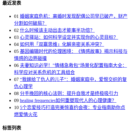
最近发表
01
婚姻家庭危机：离婚时发现配偶公司早已破产，财产
分割如何破局？
02
什么时候该主动出击才能事半功倍？
03
心灵驿站：如何科学设定并实现你的心灵目标？
04
如何用「双赢思维」化解亲密关系冲突？
05
基因编辑时代的伦理困境：《情感故事》揭示科技与
情感的边界碰撞
06
夫妻知识必学！"情绪急救包"场景化配置指南大全：
科学应对关系危机的工具组合
07
“我嫁给了仇人的儿子”：婚姻家庭中，爱恨交织的复
仇心理学
08
分手挽回的核心法则：提升自我才是终极吸引力
09
healing frequencies如何重塑现代人的心理健康？
10
5个恋爱技巧打造完美惊喜约会夜：专业指南助你点
燃爱情火花
标签列表