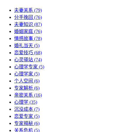
夫妻关系
(79)
分手挽回
(76)
夫妻知识
(87)
婚姻家庭
(76)
情感故事
(78)
婚礼当天
(5)
恋爱技巧
(68)
心灵驿站
(74)
心理学专家
(5)
心理学家
(5)
个人空间
(6)
专家解析
(6)
亲密关系
(16)
心理学
(35)
沉没成本
(7)
恋爱专家
(5)
专家揭秘
(6)
关系危机
(5)