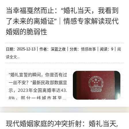
竟是因彩礼纠纷引发的蓄意逃
避事件，据《中国婚姻家庭报
当幸福戛然而止：“婚礼当天，我看到
告》数据显示，近3年因彩
了未来的离婚证”｜情感专家解读现代
礼、婚前协议等问题导致的婚
婚姻的脆弱性
约纠纷案年增17%，其中11%
演变为极端冲突，婚姻家庭关
系中的隐患，为何总在关...
情感故事
阅
日期：2025-12-13
作者：深蓝之夜
分类：
阅读：9
读全文...
"婚礼宣誓的瞬间，你是否有过
一丝不安？"最新民政部数据显
示，2023年全国离婚率达43.
8%，部分一线城市甚至出
现"结婚离婚倒挂"现象，这篇
情感故事聚焦一位新娘在婚礼
当天产生的强烈离婚预感，背
现代婚姻家庭的冲突折射：婚礼当天,