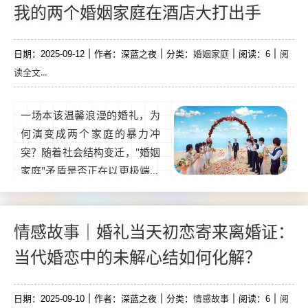
后折射的不仅是个人困惑，更
我的两个婚姻家庭在酒店大打出手
是当代婚恋关系中普遍存在的
信任危机与情感盲区。婚前预
婚姻家庭
阅
日期：2025-09-12
兆：为何甜蜜期会突现"情感裂
作者：深蓝之夜
分类：
阅读：6
读全文...
缝"？（婚前焦虑、...
一场本该温馨浪漫的婚礼，为
何演变成两个家庭的暴力冲
突？随着社会结构变迁，"婚姻
家庭"矛盾是否正在以更极端的
方式显现？ 据《2023年中国
婚庆行业纠纷报告》统计，"婚
礼现场突发冲突"类投诉同比增
情感故事｜婚礼当天初恋寄来离婚证：
长27%，其中超六成涉及双方
当代婚恋中的未解心结如何化解？
家庭经济或习俗分歧，这场"两
个婚姻家庭大打出手"的闹剧并
情感故事
阅
日期：2025-09-10
非孤例，而是折射出当代婚恋
作者：深蓝之夜
分类：
阅读：6