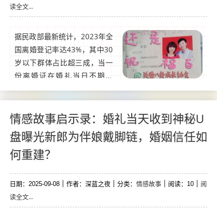
读全文...
关系中亟待重视...
据民政部最新统计，2023年全
国离婚登记率达43%，其中30
岁以下群体占比超三成，当一
份离婚证在婚礼当日不期而
至，是初恋的执念未消，还是
现代人情感纠葛的缩影？本期
情感故事专栏，我们将通过真
情感故事启示录：婚礼当天收到神秘U
实案例解析婚礼前夕的“情感炸
盘曝光新郎为伴娘戴脚链，婚姻信任如
弹”，探讨如何理性应对过往情
何重建？
感阴影。【初恋执念为何总在
人生转折点爆发？】心理学研
究显示，90%的成年...
情感故事
阅
日期：2025-09-08
作者：深蓝之夜
分类：
阅读：10
读全文...