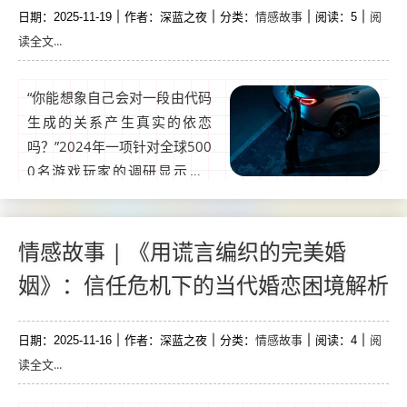
情感故事
阅
日期：2025-11-19
情感故事——当捐精者与后代
作者：深蓝之夜
分类：
阅读：5
读全文...
意外相遇，血缘、伦...
“你能想象自己会对一段由代码
生成的关系产生真实的依恋
吗？”2024年一项针对全球500
0名游戏玩家的调研显示，2
3%的受访者承认曾对游戏中的
NPC（非玩家角色）产生过“情
感波动”，其中7%甚至认为这
情感故事 | 《用谎言编织的完美婚
种联结“比现实恋爱更令人满
姻》：信任危机下的当代婚恋困境解析
足”，这一现象背后，是技术进
步与人性需求的微妙碰撞（情
情感故事
阅
日期：2025-11-16
感故事），当AI角色具备深度
作者：深蓝之夜
分类：
阅读：4
读全文...
学习生成的...