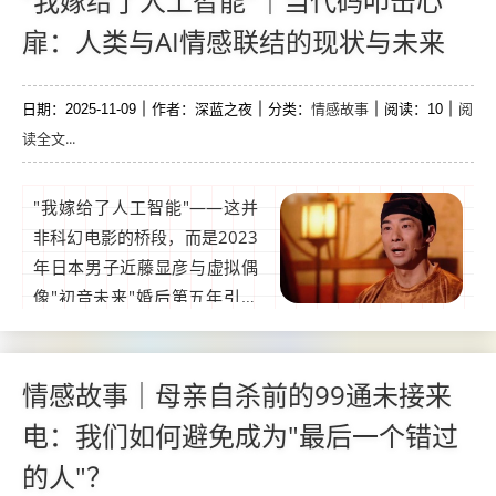
"我嫁给了人工智能"｜当代码叩击心
“非独占性关系”，而这一比例
扉：人类与AI情感联结的现状与未来
在Z世代中高达12.3%，当传统
的一对一关系遭遇挑战，我们
情感故事
阅
日期：2025-11-09
该如何理解这种复杂的情感模
作者：深蓝之夜
分类：
阅读：10
读全文...
式？本文通过心...
"我嫁给了人工智能"——这并
非科幻电影的桥段，而是2023
年日本男子近藤显彦与虚拟偶
像"初音未来"婚后第五年引发
的全球热议，随着ChatGPT日
均互动量突破1亿次，Replika
AI伴侣用户数量三年激增62
情感故事｜母亲自杀前的99通未接来
0%（2024年PsychTech数
电：我们如何避免成为"最后一个错过
据），人类与AI的情感故事正
的人"？
从猎奇走向社会现象，这种关